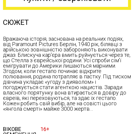
СЮЖЕТ
Вражаюча історія, заснована на реальних подіях,
від Paramount Pictures Берлін, 1940 рік, білявці з
арійською зовнішністю забороняють виконувати
джаз. Блискуча кар'єра вмить руйнується через те,
що Стелла з єврейської родини. Усі спроби сім'ї
емігрувати до Америки лишаються марними.
Згодом, коли гестапо починає відкрите
полювання, родина потрапляє в пастку. Під тиском
дівчина укладає «угоду з дияволом» і
погоджується стати агенткою нацистів. Заради
власного порятунку вона втирається в довіру до
євреїв, які переховуються, та здає їх гестапо.
Кожен робить свій вибір, але на совісті цього
«янгола смерті» майже 3000 жертв…
ВІКОВЕ
16+