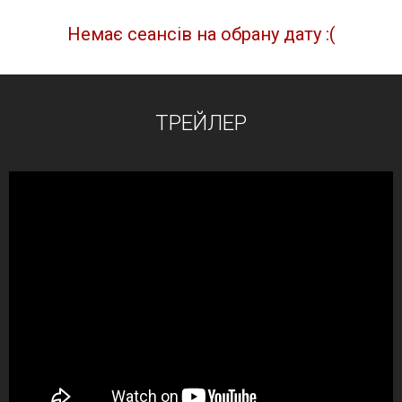
Немає сеансів на обрану дату :(
ТРЕЙЛЕР