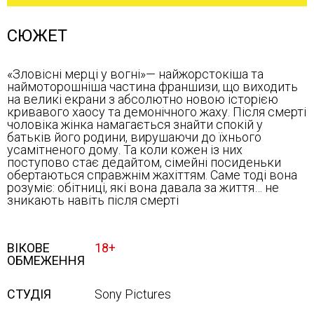
СЮЖЕТ
«Зловісні мерці у вогні»— найжорстокіша та
наймоторошніша частина франшизи, що виходить
на великі екрани з абсолютно новою історією
кривавого хаосу та демонічного жаху. Після смерті
чоловіка жінка намагається знайти спокій у
батьків його родини, вирушаючи до їхнього
усамітненого дому. Та коли кожен із них
поступово стає дедайтом, сімейні посиденьки
обертаються справжнім жахіттям. Саме тоді вона
розуміє: обітниці, які вона давала за життя… не
зникають навіть після смерті
ВІКОВЕ
18+
ОБМЕЖЕННЯ
СТУДІЯ
Sony Pictures