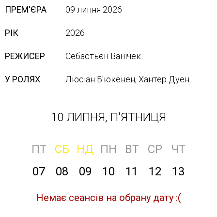
ПРЕМ'ЄРА
09 липня 2026
РІК
2026
РЕЖИСЕР
Себастьєн Ванічек
У РОЛЯХ
Люсіан Б'юкенен, Хантер Дуен
10 ЛИПНЯ, П'ЯТНИЦЯ
ПТ
СБ
НД
ПН
ВТ
СР
ЧТ
07
08
09
10
11
12
13
Немає сеансів на обрану дату :(