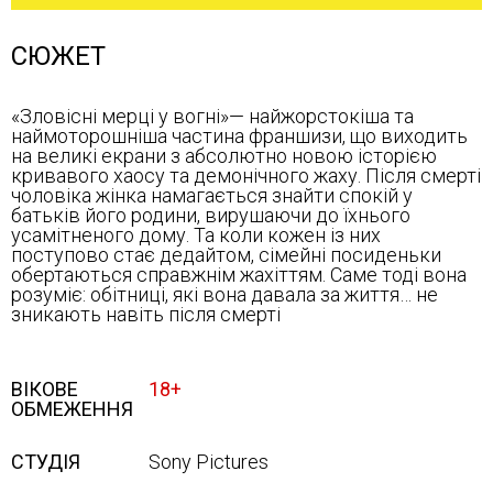
СЮЖЕТ
«Зловісні мерці у вогні»— найжорстокіша та
наймоторошніша частина франшизи, що виходить
на великі екрани з абсолютно новою історією
кривавого хаосу та демонічного жаху. Після смерті
чоловіка жінка намагається знайти спокій у
батьків його родини, вирушаючи до їхнього
усамітненого дому. Та коли кожен із них
поступово стає дедайтом, сімейні посиденьки
обертаються справжнім жахіттям. Саме тоді вона
розуміє: обітниці, які вона давала за життя… не
зникають навіть після смерті
ВІКОВЕ
18+
ОБМЕЖЕННЯ
СТУДІЯ
Sony Pictures