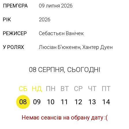
ПРЕМ'ЄРА
09 липня 2026
РІК
2026
РЕЖИСЕР
Себастьєн Ванічек
У РОЛЯХ
Люсіан Б'юкенен, Хантер Дуен
08 СЕРПНЯ, СЬОГОДНІ
СБ
НД
ПН
ВТ
СР
ЧТ
ПТ
08
09
10
11
12
13
14
Немає сеансів на обрану дату :(