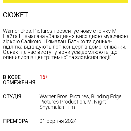
СЮЖЕТ
Warner Bros. Pictures презентує нову стрічку М.
Найта Ш'ямалана «Западня» з висхідною музичною
зіркою Салікою Ш'ямалан. Батько та донька-
підлітка відвідують поп-концерт відомої співачки.
Однак під час виступу вони усвідомлюють, що
опинилися в центрі темної та зловісної події
ВІКОВЕ
16+
ОБМЕЖЕННЯ
СТУДІЯ
Warner Bros. Pictures, Blinding Edge
Pictures Production, M. Night
Shyamalan Film
ПРЕМ'ЄРА
01 серпня 2024