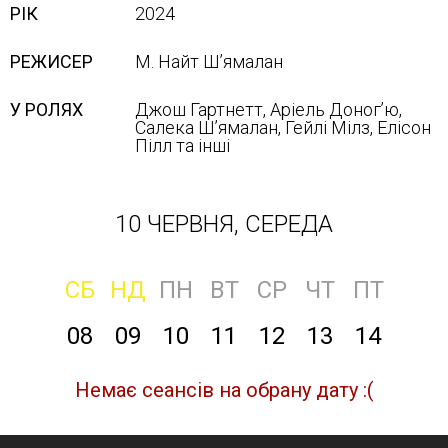
РІК
2024
РЕЖИСЕР
М. Найт Шʼямалан
У РОЛЯХ
Джош Гартнетт, Аріель Доногʼю,
Салека Шʼямалан, Гейлі Мілз, Елісон
Пілл та інші
10 ЧЕРВНЯ, СЕРЕДА
СБ
НД
ПН
ВТ
СР
ЧТ
ПТ
08
09
10
11
12
13
14
Немає сеансів на обрану дату :(