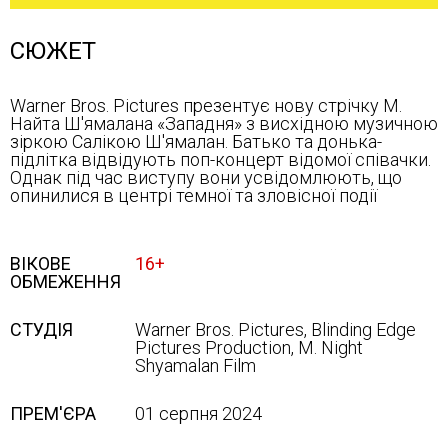
СЮЖЕТ
Warner Bros. Pictures презентує нову стрічку М.
Найта Ш'ямалана «Западня» з висхідною музичною
зіркою Салікою Ш'ямалан. Батько та донька-
підлітка відвідують поп-концерт відомої співачки.
Однак під час виступу вони усвідомлюють, що
опинилися в центрі темної та зловісної події
ВІКОВЕ
16+
ОБМЕЖЕННЯ
СТУДІЯ
Warner Bros. Pictures, Blinding Edge
Pictures Production, M. Night
Shyamalan Film
ПРЕМ'ЄРА
01 серпня 2024