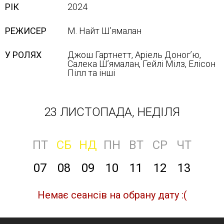
РІК
2024
РЕЖИСЕР
М. Найт Шʼямалан
У РОЛЯХ
Джош Гартнетт, Аріель Доногʼю,
Салека Шʼямалан, Гейлі Мілз, Елісон
Пілл та інші
23 ЛИСТОПАДА, НЕДІЛЯ
ПТ
СБ
НД
ПН
ВТ
СР
ЧТ
07
08
09
10
11
12
13
Немає сеансів на обрану дату :(