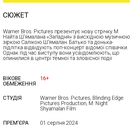
СЮЖЕТ
Warner Bros. Pictures презентує нову стрічку М.
Найта Ш'ямалана «Западня» з висхідною музичною
зіркою Салікою Ш'ямалан. Батько та донька-
підлітка відвідують поп-концерт відомої співачки.
Однак під час виступу вони усвідомлюють, що
опинилися в центрі темної та зловісної події
ВІКОВЕ
16+
ОБМЕЖЕННЯ
СТУДІЯ
Warner Bros. Pictures, Blinding Edge
Pictures Production, M. Night
Shyamalan Film
ПРЕМ'ЄРА
01 серпня 2024