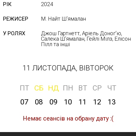
РІК
2024
РЕЖИСЕР
М. Найт Шʼямалан
У РОЛЯХ
Джош Гартнетт, Аріель Доногʼю,
Салека Шʼямалан, Гейлі Мілз, Елісон
Пілл та інші
11 ЛИСТОПАДА, ВІВТОРОК
ПТ
СБ
НД
ПН
ВТ
СР
ЧТ
07
08
09
10
11
12
13
Немає сеансів на обрану дату :(