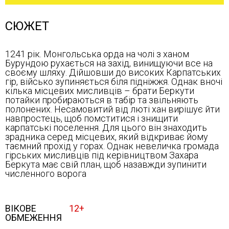
СЮЖЕТ
1241 рік. Монгольська орда на чолі з ханом
Бурундою рухається на захід, винищуючи все на
своєму шляху. Дійшовши до високих Карпатських
гір, військо зупиняється біля підніжжя. Однак вночі
кілька місцевих мисливців – брати Беркути
потайки пробираються в табір та звільняють
полонених. Несамовитий від люті хан вирішує йти
навпростець, щоб помститися і знищити
карпатські поселення. Для цього він знаходить
зрадника серед місцевих, який відкриває йому
таємний прохід у горах. Однак невеличка громада
гірських мисливців під керівництвом Захара
Беркута має свій план, щоб назавжди зупинити
численного ворога
ВІКОВЕ
12+
ОБМЕЖЕННЯ