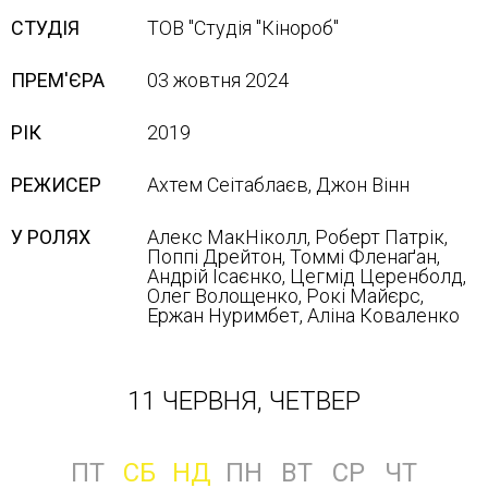
СТУДІЯ
ТОВ "Студія "Кінороб"
ПРЕМ'ЄРА
03 жовтня 2024
РІК
2019
РЕЖИСЕР
Ахтем Сеітаблаєв, Джон Вінн
У РОЛЯХ
Алекс МакНіколл, Роберт Патрік,
Поппі Дрейтон, Томмі Фленаґан,
Андрій Ісаєнко, Цегмід Церенболд,
Олег Волощенко, Рокі Майєрс,
Ержан Нуримбет, Аліна Коваленко
11 ЧЕРВНЯ, ЧЕТВЕР
ПТ
СБ
НД
ПН
ВТ
СР
ЧТ