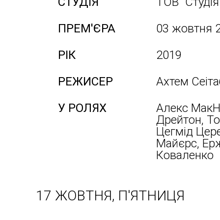
СТУДІЯ
ТОВ "Студія
ПРЕМ'ЄРА
03 жовтня 
РІК
2019
РЕЖИСЕР
Ахтем Сеіта
У РОЛЯХ
Алекс МакНі
Дрейтон, То
Цегмід Цер
Майєрс, Ер
Коваленко
17 ЖОВТНЯ, П'ЯТНИЦЯ