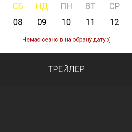
СБ
НД
ПН
ВТ
СР
08
09
10
11
12
Немає сеансів на обрану дату :(
ТРЕЙЛЕР