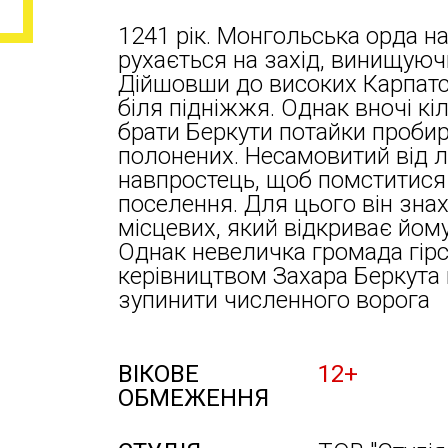
1241 рік. Монгольська орда н
рухається на захід, винищуюч
Дійшовши до високих Карпатсь
біля підніжжя. Однак вночі кі
брати Беркути потайки пробир
полонених. Несамовитий від л
навпростець, щоб помститися 
поселення. Для цього він зна
місцевих, який відкриває йому
Однак невеличка громада гірс
керівництвом Захара Беркута
зупинити численного ворога
ВІКОВЕ
12+
ОБМЕЖЕННЯ