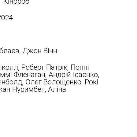
 "Кінороб"
2024
блаєв, Джон Вінн
колл, Роберт Патрік, Поппі
ммі Фленаґан, Андрій Ісаєнко,
енболд, Олег Волощенко, Рокі
жан Нуримбет, Аліна