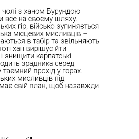
а чолі з ханом Бурундою
и все на своєму шляху.
ких гір, військо зупиняється
лька місцевих мисливців –
аються в табір та звільняють
юті хан вирішує йти
і знищити карпатські
ходить зрадника серед
 таємний прохід у горах.
ьких мисливців під
 має свій план, щоб назавжди