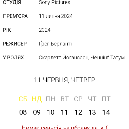
СТУДІЯ
Sony Pictures
ПРЕМ'ЄРА
11 липня 2024
РІК
2024
РЕЖИСЕР
Ґреґ Берланті
У РОЛЯХ
Скарлетт Йоганссон, Ченнінґ Татум
11 ЧЕРВНЯ, ЧЕТВЕР
СБ
НД
ПН
ВТ
СР
ЧТ
ПТ
08
09
10
11
12
13
14
Немає сеансів на обрану дату :(