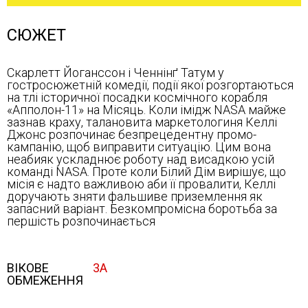
СЮЖЕТ
Скарлетт Йоганссон і Ченнінґ Татум у
гостросюжетній комедії, події якої розгортаються
на тлі історичної посадки космічного корабля
«Апполон-11» на Місяць. Коли імідж NASA майже
зазнав краху, талановита маркетологиня Келлі
Джонс розпочинає безпрецедентну промо-
кампанію, щоб виправити ситуацію. Цим вона
неабияк ускладнює роботу над висадкою усій
команді NASA. Проте коли Білий Дім вирішує, що
місія є надто важливою аби її провалити, Келлі
доручають зняти фальшиве приземлення як
запасний варіант. Безкомпромісна боротьба за
першість розпочинається
ВІКОВЕ
3А
ОБМЕЖЕННЯ