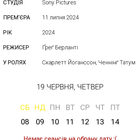
СТУДІЯ
Sony Pictures
ПРЕМ'ЄРА
11 липня 2024
РІК
2024
РЕЖИСЕР
Ґреґ Берланті
У РОЛЯХ
Скарлетт Йоганссон, Ченнінґ Татум
19 ЧЕРВНЯ, ЧЕТВЕР
СБ
НД
ПН
ВТ
СР
ЧТ
ПТ
08
09
10
11
12
13
14
Немає сеансів на обрану дату :(