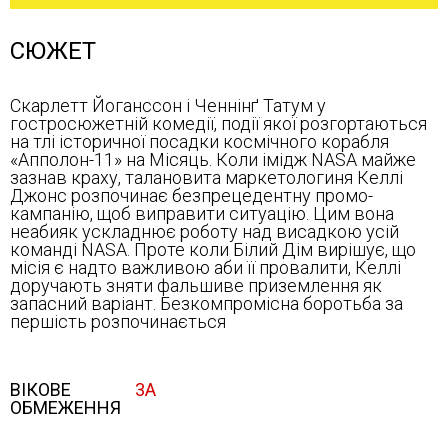
СЮЖЕТ
Скарлетт Йоганссон і Ченнінґ Татум у
гостросюжетній комедії, події якої розгортаються
на тлі історичної посадки космічного корабля
«Апполон-11» на Місяць. Коли імідж NASA майже
зазнав краху, талановита маркетологиня Келлі
Джонс розпочинає безпрецедентну промо-
кампанію, щоб виправити ситуацію. Цим вона
неабияк ускладнює роботу над висадкою усій
команді NASA. Проте коли Білий Дім вирішує, що
місія є надто важливою аби її провалити, Келлі
доручають зняти фальшиве приземлення як
запасний варіант. Безкомпромісна боротьба за
першість розпочинається
ВІКОВЕ
3А
ОБМЕЖЕННЯ