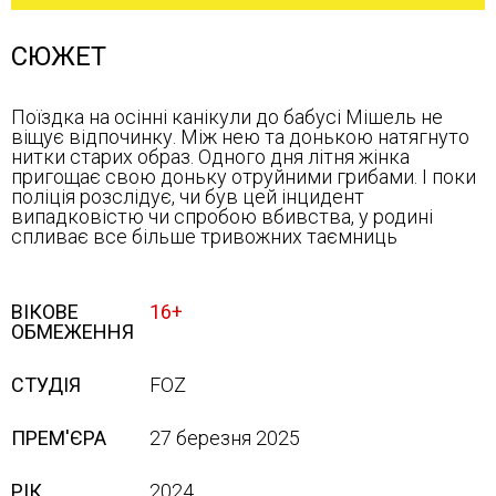
СЮЖЕТ
Поїздка на осінні канікули до бабусі Мішель не
віщує відпочинку. Між нею та донькою натягнуто
нитки старих образ. Одного дня літня жінка
пригощає свою доньку отруйними грибами. І поки
поліція розслідує, чи був цей інцидент
випадковістю чи спробою вбивства, у родині
спливає все більше тривожних таємниць
ВІКОВЕ
16+
ОБМЕЖЕННЯ
СТУДІЯ
FOZ
ПРЕМ'ЄРА
27 березня 2025
РІК
2024