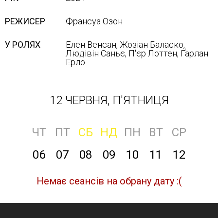
РЕЖИСЕР
Франсуа Озон
У РОЛЯХ
Елен Венсан, Жозіан Баласко,
Людівін Саньє, П'єр Лоттен, Ґарлан
Ерло
12 ЧЕРВНЯ, П'ЯТНИЦЯ
ЧТ
ПТ
СБ
НД
ПН
ВТ
СР
06
07
08
09
10
11
12
Немає сеансів на обрану дату :(