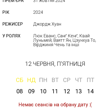
ПРЕМ'ЄРА
31 жовтня 2024
РІК
2024
РЕЖИСЕР
Джордж Хуан
У РОЛЯХ
Люк Еванс, Санґ Кенґ, Квай
Луньмей, Ваятт Ян, Цзунхуа То,
Вірджинія Чень та інші
12 ЧЕРВНЯ, П'ЯТНИЦЯ
СБ
НД
ПН
ВТ
СР
ЧТ
ПТ
08
09
10
11
12
13
14
Немає сеансів на обрану дату :(