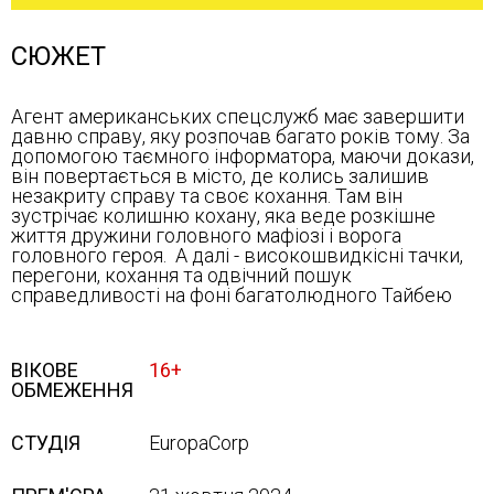
СЮЖЕТ
Агент американських спецслужб має завершити
давню справу, яку розпочав багато років тому. За
допомогою таємного інформатора, маючи докази,
він повертається в місто, де колись залишив
незакриту справу та своє кохання. Там він
зустрічає колишню кохану, яка веде розкішне
життя дружини головного мафіозі і ворога
головного героя. А далі - високошвидкісні тачки,
перегони, кохання та одвічний пошук
справедливості на фоні багатолюдного Тайбею
ВІКОВЕ
16+
ОБМЕЖЕННЯ
СТУДІЯ
EuropaCorp