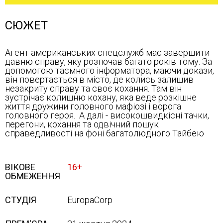
СЮЖЕТ
Агент американських спецслужб має завершити
давню справу, яку розпочав багато років тому. За
допомогою таємного інформатора, маючи докази,
він повертається в місто, де колись залишив
незакриту справу та своє кохання. Там він
зустрічає колишню кохану, яка веде розкішне
життя дружини головного мафіозі і ворога
головного героя. А далі - високошвидкісні тачки,
перегони, кохання та одвічний пошук
справедливості на фоні багатолюдного Тайбею
ВІКОВЕ
16+
ОБМЕЖЕННЯ
СТУДІЯ
EuropaCorp