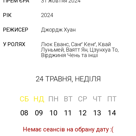
ПРЕМ'ЄРА
31 жовтня 2024
РІК
2024
РЕЖИСЕР
Джордж Хуан
У РОЛЯХ
Люк Еванс, Санґ Кенґ, Квай
Луньмей, Ваятт Ян, Цзунхуа То,
Вірджинія Чень та інші
24 ТРАВНЯ, НЕДІЛЯ
СБ
НД
ПН
ВТ
СР
ЧТ
ПТ
08
09
10
11
12
13
14
Немає сеансів на обрану дату :(