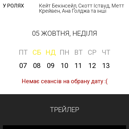
У РОЛЯХ
Кейт Бекінсейл, Скотт Іствуд, Метт
Крейвен, Ана Ґолджа та інші
05 ЖОВТНЯ, НЕДІЛЯ
ПТ
СБ
НД
ПН
ВТ
СР
ЧТ
07
08
09
10
11
12
13
Немає сеансів на обрану дату :(
ТРЕЙЛЕР