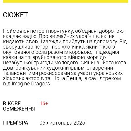
СЮЖЕТ
Неймовірні історії порятунку, об’єднані добротою,
яка дає надію. Про звичайних українців, які не
кидають своїх, і завжди прийдуть на допомогу. Від
зворушливої історії про хлопчика, який тікає з
окупованого села разом із коровою, і підводної
казки на тлі зруйнованого війною моря до
незабутньої пригоди молодого киянина і його кота.
Довгоочікуваний художній фільм, створений
талановитими режисерами за участі українських
зіркових акторів та Шона Пенна, із саундтреком
від Imagine Dragons
ВІКОВЕ
16+
ОБМЕЖЕННЯ
ПРЕМ'ЄРА
06 листопада 2025