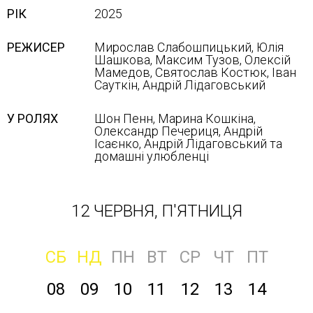
РІК
2025
РЕЖИСЕР
Мирослав Слабошпицький, Юлія
Шашкова, Максим Тузов, Олексій
Мамедов, Святослав Костюк, Іван
Сауткін, Андрій Лідаговський
У РОЛЯХ
Шон Пенн, Марина Кошкіна,
Олександр Печериця, Андрій
Ісаєнко, Андрій Лідаговський та
домашні улюбленці
12 ЧЕРВНЯ, П'ЯТНИЦЯ
СБ
НД
ПН
ВТ
СР
ЧТ
ПТ
08
09
10
11
12
13
14