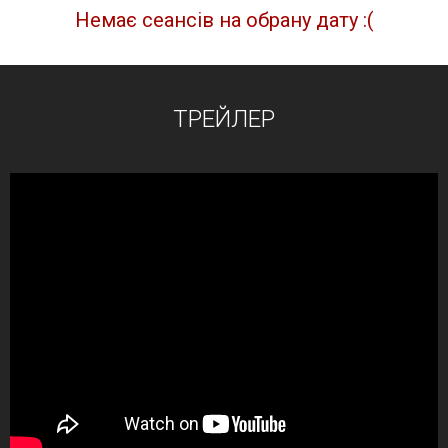
Немає сеансів на обрану дату :(
ТРЕЙЛЕР