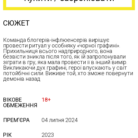
СЮЖЕТ
Команда блогерів-інфлюенсерів вирішує
провести ритуал у особняку «чорної графині».
Прихильниця всього надприродного, вона
безвісти зникла після того, як їй запропонували
зіграти в гру, яка мала провести її в інший вимір.
Викликаючи дух графині, герої впускають у світ
потойбічні сили. Виживе той, хто зможе повернути
демонів назад
ВІКОВЕ
18+
ОБМЕЖЕННЯ
ПРЕМ'ЄРА
04 липня 2024
РІК
2023