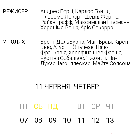
РЕЖИСЕР
Андрес Боргі, Карлос Гойтія,
Гільєрмо Локарт, Девід Феріно,
Райан Графф, Максиміліан Ньєманн,
Херонімо Роша, Аріє Сокорро
У РОЛЯХ
Бретт ДельБуоно, Магі Браві, Кірен
Бью, Агустін Ольчезе, Начо
Франкавія, Хосефіна Інес Фаріна,
Хустіна Себальос, Чжон Лі, Пачі
Лукас, Іаго Іллескас, Майте Солсона
11 ЧЕРВНЯ, ЧЕТВЕР
ПТ
СБ
НД
ПН
ВТ
СР
ЧТ
07
08
09
10
11
12
13