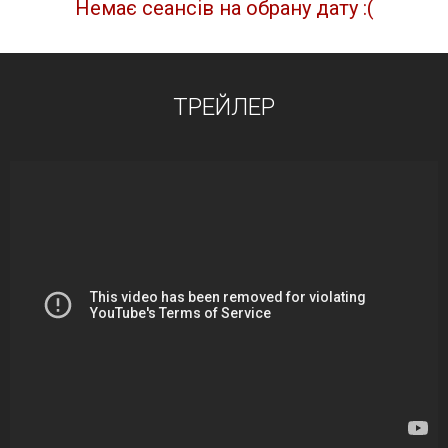
Немає сеансів на обрану дату :(
ТРЕЙЛЕР