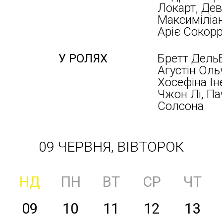
Локарт, Дев
Максиміліа
Аріє Сокор
У РОЛЯХ
Бретт ДельБ
Агустін Оль
Хосефіна Ін
Чжон Лі, Па
Солсона
09 ЧЕРВНЯ, ВІВТОРОК
НД
ПН
ВТ
СР
ЧТ
09
10
11
12
13