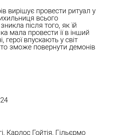
в вирішує провести ритуал у
рихильниця всього
зникла після того, як їй
ка мала провести її в інший
, герої впускають у світ
 хто зможе повернути демонів
024
і, Карлос Гойтія, Гільєрмо