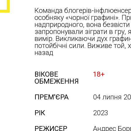
Команда блогерів-інфлюенсері
особняку «чорної графині». П
надприродного, вона безвісти 
запропонували зіграти в гру, я
вимір. Викликаючи дух графині
потойбічні сили. Виживе той,
назад
ВІКОВЕ
18+
ОБМЕЖЕННЯ
ПРЕМ'ЄРА
04 липня 2
РІК
2023
РЕЖИСЕР
Андрес Борг