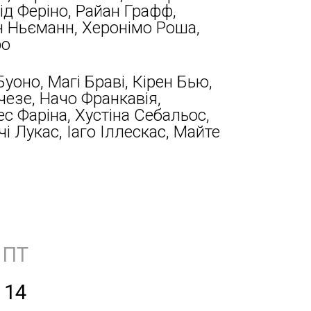
ід Феріно, Райан Графф,
н Ньєманн, Херонімо Роша,
ро
уоно, Магі Браві, Кірен Бью,
чезе, Начо Франкавія,
ес Фаріна, Хустіна Себальос,
чі Лукас, Іаго Іллескас, Майте
ПТ
14