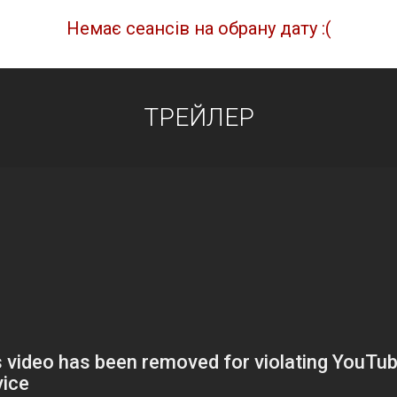
Немає сеансів на обрану дату :(
ТРЕЙЛЕР