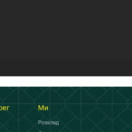
рег
Ми
Розклад