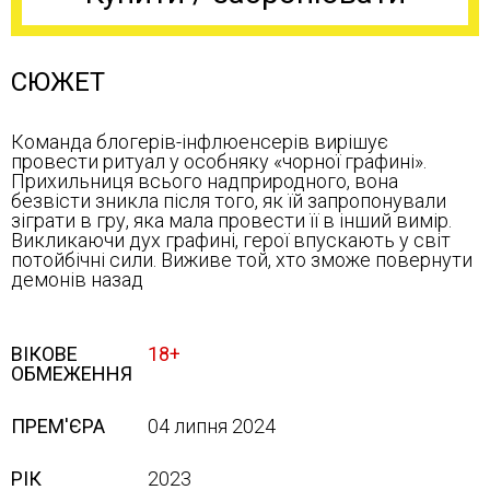
СЮЖЕТ
Команда блогерів-інфлюенсерів вирішує
провести ритуал у особняку «чорної графині».
Прихильниця всього надприродного, вона
безвісти зникла після того, як їй запропонували
зіграти в гру, яка мала провести її в інший вимір.
Викликаючи дух графині, герої впускають у світ
потойбічні сили. Виживе той, хто зможе повернути
демонів назад
ВІКОВЕ
18+
ОБМЕЖЕННЯ
ПРЕМ'ЄРА
04 липня 2024
РІК
2023