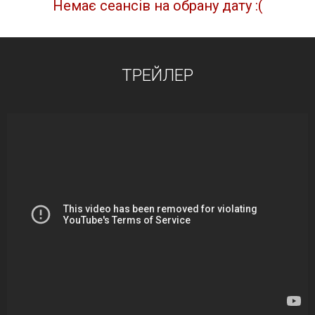
Немає сеансів на обрану дату :(
ТРЕЙЛЕР