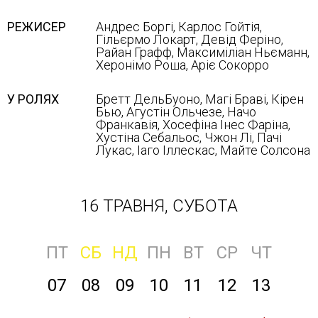
РЕЖИСЕР
Андрес Боргі, Карлос Гойтія,
Гільєрмо Локарт, Девід Феріно,
Райан Графф, Максиміліан Ньєманн,
Херонімо Роша, Аріє Сокорро
У РОЛЯХ
Бретт ДельБуоно, Магі Браві, Кірен
Бью, Агустін Ольчезе, Начо
Франкавія, Хосефіна Інес Фаріна,
Хустіна Себальос, Чжон Лі, Пачі
Лукас, Іаго Іллескас, Майте Солсона
16 ТРАВНЯ, СУБОТА
ПТ
СБ
НД
ПН
ВТ
СР
ЧТ
07
08
09
10
11
12
13