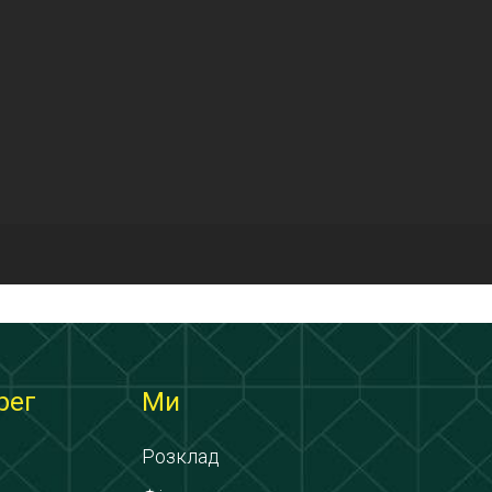
рег
Ми
Розклад