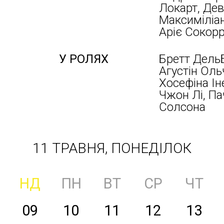
Локарт, Дев
Максиміліа
Аріє Сокор
У РОЛЯХ
Бретт ДельБ
Агустін Оль
Хосефіна Ін
Чжон Лі, Па
Солсона
11 ТРАВНЯ, ПОНЕДІЛОК
НД
ПН
ВТ
СР
ЧТ
09
10
11
12
13