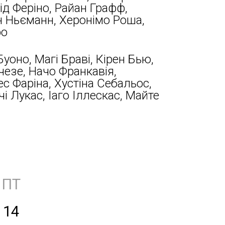
ід Феріно, Райан Графф,
н Ньєманн, Херонімо Роша,
ро
уоно, Магі Браві, Кірен Бью,
чезе, Начо Франкавія,
ес Фаріна, Хустіна Себальос,
чі Лукас, Іаго Іллескас, Майте
ПТ
14