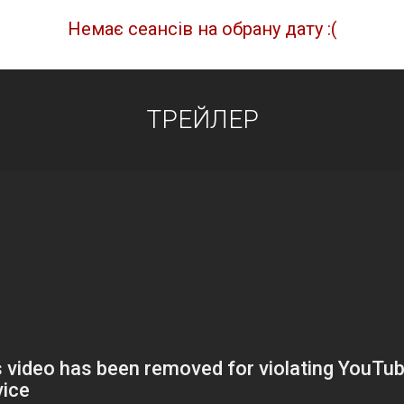
Немає сеансів на обрану дату :(
ТРЕЙЛЕР