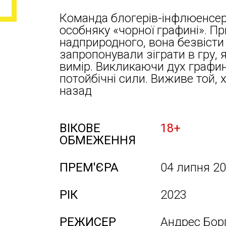
Команда блогерів-інфлюенсері
особняку «чорної графині». П
надприродного, вона безвісти 
запропонували зіграти в гру, я
вимір. Викликаючи дух графині
потойбічні сили. Виживе той,
назад
ВІКОВЕ
18+
ОБМЕЖЕННЯ
ПРЕМ'ЄРА
04 липня 2
РІК
2023
РЕЖИСЕР
Андрес Борг