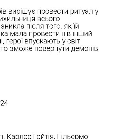
в вирішує провести ритуал у
рихильниця всього
зникла після того, як їй
ка мала провести її в інший
, герої впускають у світ
 хто зможе повернути демонів
024
і, Карлос Гойтія, Гільєрмо