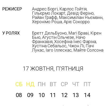
РЕЖИСЕР
Андрес Боргі, Карлос Гойтія,
Гільєрмо Локарт, Девід Феріно,
Райан Графф, Максиміліан Ньєманн,
Херонімо Роша, Аріє Сокорро
У РОЛЯХ
Бретт ДельБуоно, Магі Браві, Кірен
Бью, Агустін Ольчезе, Начо
Франкавія, Хосефіна Інес Фаріна,
Хустіна Себальос, Чжон Лі, Пачі
Лукас, Іаго Іллескас, Майте Солсона
17 ЖОВТНЯ, П'ЯТНИЦЯ
СБ
НД
ПН
ВТ
СР
ЧТ
ПТ
08
09
10
11
12
13
14