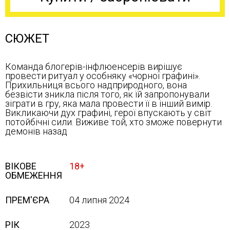
СЮЖЕТ
Команда блогерів-інфлюенсерів вирішує
провести ритуал у особняку «чорної графині».
Прихильниця всього надприродного, вона
безвісти зникла після того, як їй запропонували
зіграти в гру, яка мала провести її в інший вимір.
Викликаючи дух графині, герої впускають у світ
потойбічні сили. Виживе той, хто зможе повернути
демонів назад
ВІКОВЕ
18+
ОБМЕЖЕННЯ
ПРЕМ'ЄРА
04 липня 2024
РІК
2023