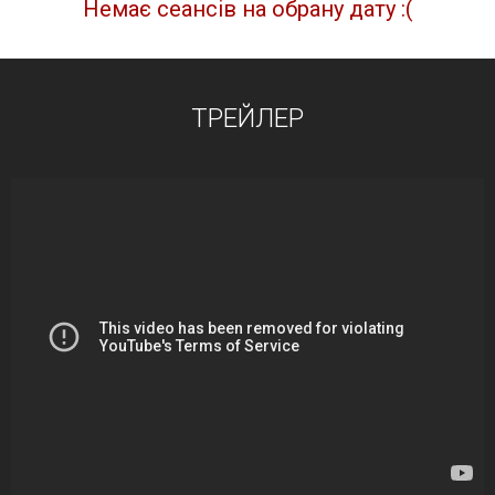
Немає сеансів на обрану дату :(
ТРЕЙЛЕР