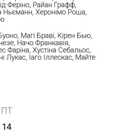
ід Феріно, Райан Графф,
н Ньєманн, Херонімо Роша,
ро
уоно, Магі Браві, Кірен Бью,
чезе, Начо Франкавія,
ес Фаріна, Хустіна Себальос,
чі Лукас, Іаго Іллескас, Майте
ПТ
14