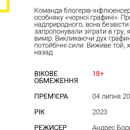
Команда блогерів-інфлюенсері
особняку «чорної графині». П
надприродного, вона безвісти 
запропонували зіграти в гру, я
вимір. Викликаючи дух графині
потойбічні сили. Виживе той,
назад
ВІКОВЕ
18+
ОБМЕЖЕННЯ
ПРЕМ'ЄРА
04 липня 2
РІК
2023
РЕЖИСЕР
Андрес Борг