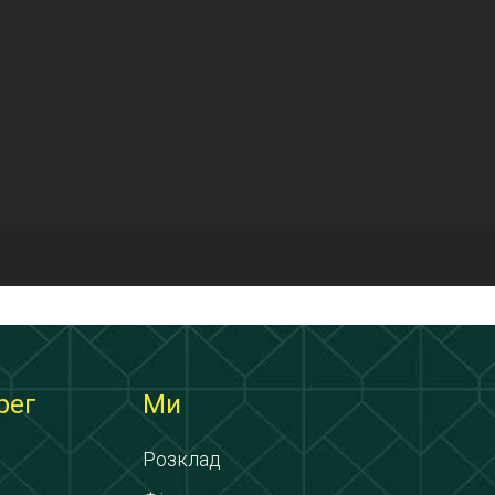
рег
Ми
Розклад