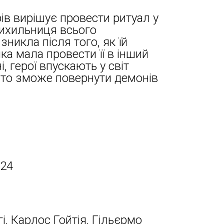
в вирішує провести ритуал у
рихильниця всього
зникла після того, як їй
ка мала провести її в інший
, герої впускають у світ
 хто зможе повернути демонів
024
і, Карлос Гойтія, Гільєрмо