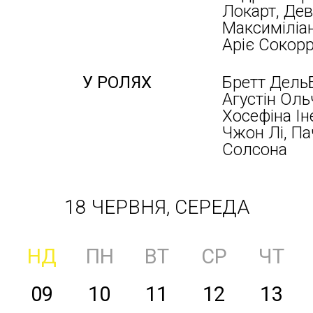
Локарт, Дев
Максиміліа
Аріє Сокор
У РОЛЯХ
Бретт ДельБ
Агустін Оль
Хосефіна Ін
Чжон Лі, Па
Солсона
18 ЧЕРВНЯ, СЕРЕДА
НД
ПН
ВТ
СР
ЧТ
09
10
11
12
13