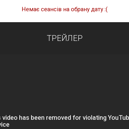
Немає сеансів на обрану дату :(
ТРЕЙЛЕР