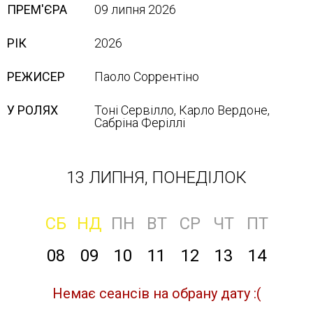
ПРЕМ'ЄРА
09 липня 2026
РІК
2026
РЕЖИСЕР
Паоло Соррентіно
У РОЛЯХ
Тоні Сервілло, Карло Вердоне,
Сабріна Феріллі
13 ЛИПНЯ, ПОНЕДІЛОК
СБ
НД
ПН
ВТ
СР
ЧТ
ПТ
08
09
10
11
12
13
14
Немає сеансів на обрану дату :(