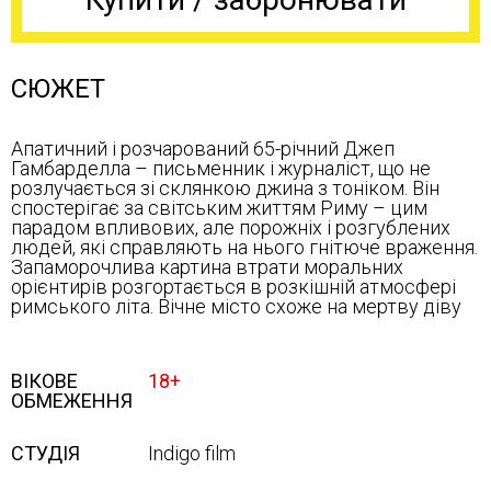
СЮЖЕТ
Апатичний і розчарований 65-річний Джеп
Гамбарделла – письменник і журналіст, що не
розлучається зі склянкою джина з тоніком. Він
спостерігає за світським життям Риму – цим
парадом впливових, але порожніх і розгублених
людей, які справляють на нього гнітюче враження.
Запаморочлива картина втрати моральних
орієнтирів розгортається в розкішній атмосфері
римського літа. Вічне місто схоже на мертву діву
ВІКОВЕ
18+
ОБМЕЖЕННЯ
СТУДІЯ
Indigo film