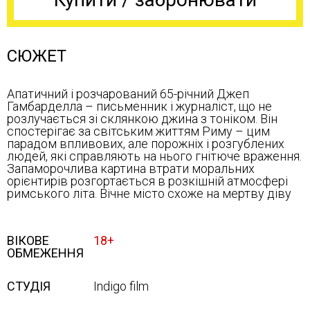
СЮЖЕТ
Апатичний і розчарований 65-річний Джеп
Гамбарделла – письменник і журналіст, що не
розлучається зі склянкою джина з тоніком. Він
спостерігає за світським життям Риму – цим
парадом впливових, але порожніх і розгублених
людей, які справляють на нього гнітюче враження.
Запаморочлива картина втрати моральних
орієнтирів розгортається в розкішній атмосфері
римського літа. Вічне місто схоже на мертву діву
ВІКОВЕ
18+
ОБМЕЖЕННЯ
СТУДІЯ
Indigo film