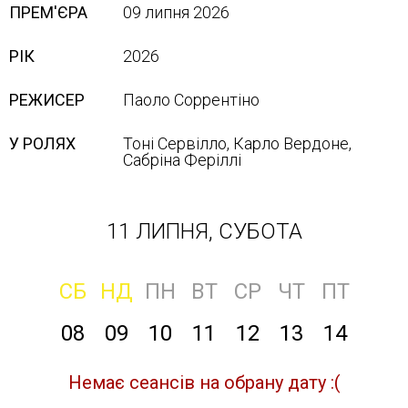
ПРЕМ'ЄРА
09 липня 2026
РІК
2026
РЕЖИСЕР
Паоло Соррентіно
У РОЛЯХ
Тоні Сервілло, Карло Вердоне,
Сабріна Феріллі
11 ЛИПНЯ, СУБОТА
СБ
НД
ПН
ВТ
СР
ЧТ
ПТ
08
09
10
11
12
13
14
Немає сеансів на обрану дату :(