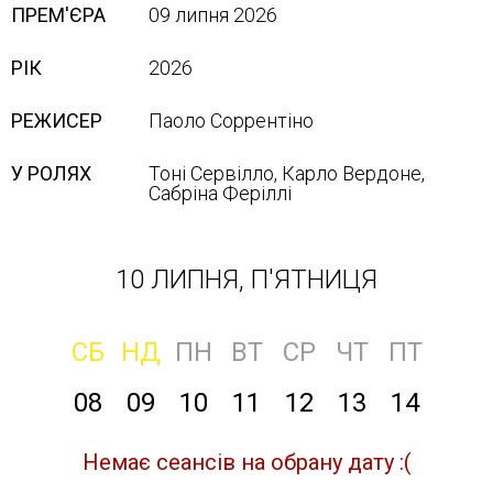
ПРЕМ'ЄРА
09 липня 2026
РІК
2026
РЕЖИСЕР
Паоло Соррентіно
У РОЛЯХ
Тоні Сервілло, Карло Вердоне,
Сабріна Феріллі
10 ЛИПНЯ, П'ЯТНИЦЯ
СБ
НД
ПН
ВТ
СР
ЧТ
ПТ
08
09
10
11
12
13
14
Немає сеансів на обрану дату :(