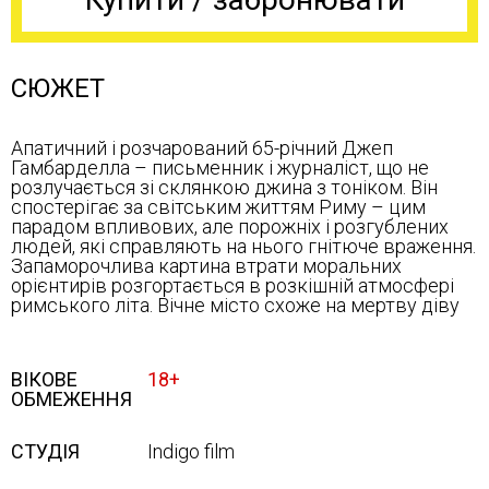
СЮЖЕТ
Апатичний і розчарований 65-річний Джеп
Гамбарделла – письменник і журналіст, що не
розлучається зі склянкою джина з тоніком. Він
спостерігає за світським життям Риму – цим
парадом впливових, але порожніх і розгублених
людей, які справляють на нього гнітюче враження.
Запаморочлива картина втрати моральних
орієнтирів розгортається в розкішній атмосфері
римського літа. Вічне місто схоже на мертву діву
ВІКОВЕ
18+
ОБМЕЖЕННЯ
СТУДІЯ
Indigo film