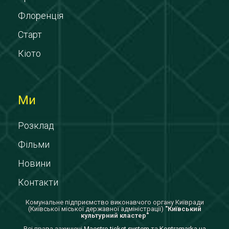
Флоренція
Старт
Кіото
Ми
Розклад
Фільми
Новини
Контакти
Комунальне підприємство виконавчого органу Київради
(Київської міської державної адміністрації)
"Київський
культурний кластер"
Всi права захищенi
Maestro ticket system
та
Kontramarka.ua