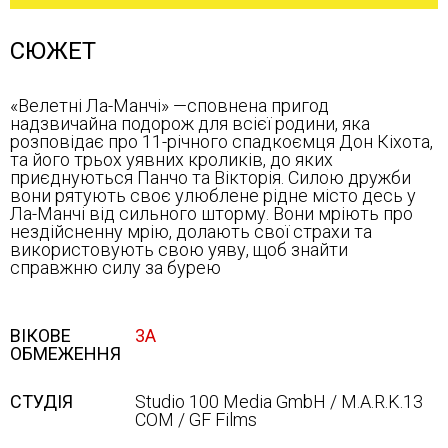
СЮЖЕТ
«Велетні Ла-Манчі» —сповнена пригод
надзвичайна подорож для всієї родини, яка
розповідає про 11-річного спадкоємця Дон Кіхота,
та його трьох уявних кроликів, до яких
приєднуються Панчо та Вікторія. Силою дружби
вони рятують своє улюблене рідне місто десь у
Ла-Манчі від сильного шторму. Вони мріють про
нездійсненну мрію, долають свої страхи та
використовують свою уяву, щоб знайти
справжню силу за бурею
ВІКОВЕ
3А
ОБМЕЖЕННЯ
СТУДІЯ
Studio 100 Media GmbH / M.A.R.K.13
COM / GF Films