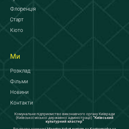
Флоренція
Старт
Кіото
Ми
Розклад
Фільми
Новини
Контакти
Комунальне підприємство виконавчого органу Київради
(Київської міської державної адміністрації)
"Київський
культурний кластер"
Всi права захищенi
Maestro ticket system
та
Kontramarka.ua