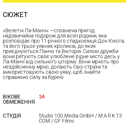
СЮЖЕТ
«Велетні Ла-Манчі» —сповнена пригод
надзвичайна подорож для всієї родини, яка
розповідає про 11-річного спадкоємця Дон Кіхота,
та його трьох уявних кроликів, до яких
приєднуються Панчо та Вікторія. Силою дружби
вони рятують своє улюблене рідне місто десь у
Ла-Манчі від сильного шторму. Вони мріють про
нездійсненну мрію, долають свої страхи та
використовують свою уяву, щоб знайти
справжню силу за бурею
ВІКОВЕ
3А
ОБМЕЖЕННЯ
СТУДІЯ
Studio 100 Media GmbH / M.A.R.K.13
COM / GF Films