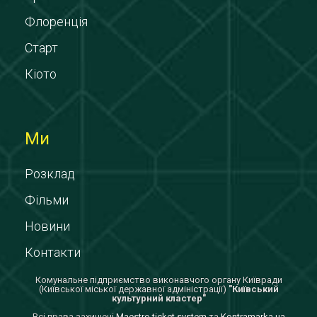
Флоренція
Старт
Кіото
Ми
Розклад
Фільми
Новини
Контакти
Комунальне підприємство виконавчого органу Київради
(Київської міської державної адміністрації)
"Київський
культурний кластер"
Всi права захищенi
Maestro ticket system
та
Kontramarka.ua