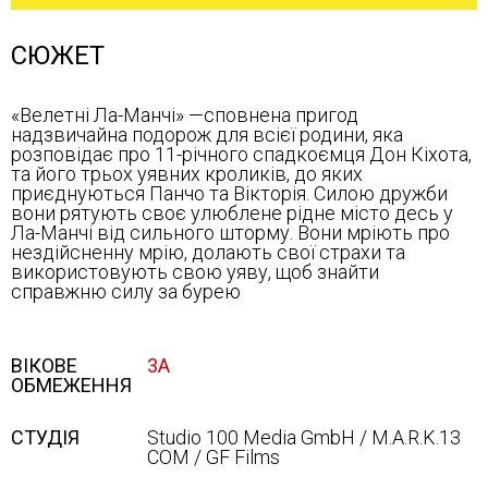
СЮЖЕТ
«Велетні Ла-Манчі» —сповнена пригод
надзвичайна подорож для всієї родини, яка
розповідає про 11-річного спадкоємця Дон Кіхота,
та його трьох уявних кроликів, до яких
приєднуються Панчо та Вікторія. Силою дружби
вони рятують своє улюблене рідне місто десь у
Ла-Манчі від сильного шторму. Вони мріють про
нездійсненну мрію, долають свої страхи та
використовують свою уяву, щоб знайти
справжню силу за бурею
ВІКОВЕ
3А
ОБМЕЖЕННЯ
СТУДІЯ
Studio 100 Media GmbH / M.A.R.K.13
COM / GF Films