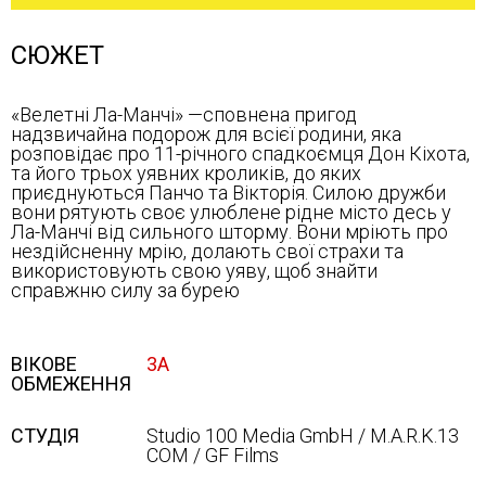
СЮЖЕТ
«Велетні Ла-Манчі» —сповнена пригод
надзвичайна подорож для всієї родини, яка
розповідає про 11-річного спадкоємця Дон Кіхота,
та його трьох уявних кроликів, до яких
приєднуються Панчо та Вікторія. Силою дружби
вони рятують своє улюблене рідне місто десь у
Ла-Манчі від сильного шторму. Вони мріють про
нездійсненну мрію, долають свої страхи та
використовують свою уяву, щоб знайти
справжню силу за бурею
ВІКОВЕ
3А
ОБМЕЖЕННЯ
СТУДІЯ
Studio 100 Media GmbH / M.A.R.K.13
COM / GF Films