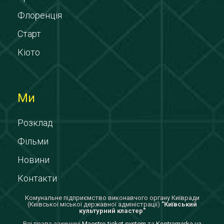
Флоренція
Старт
Кіото
Ми
Розклад
Фільми
Новини
Контакти
Комунальне підприємство виконавчого органу Київради
(Київської міської державної адміністрації)
"Київський
культурний кластер"
Всi права захищенi
Maestro ticket system
та
Kontramarka.ua