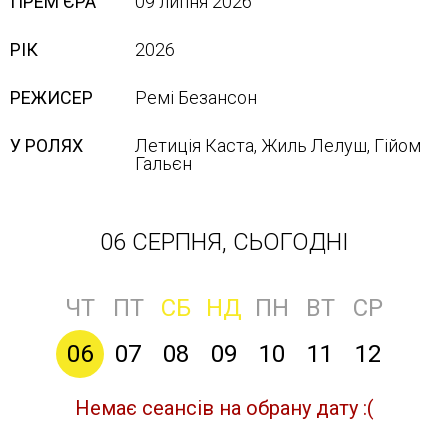
ПРЕМ'ЄРА
09 липня 2026
РІК
2026
РЕЖИСЕР
Ремі Безансон
У РОЛЯХ
Летиція Каста, Жиль Лелуш, Гійом
Гальєн
06 СЕРПНЯ, СЬОГОДНІ
ЧТ
ПТ
СБ
НД
ПН
ВТ
СР
06
07
08
09
10
11
12
Немає сеансів на обрану дату :(