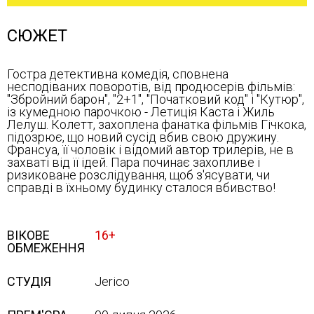
СЮЖЕТ
Гостра детективна комедія, сповнена
несподіваних поворотів, від продюсерів фільмів:
"Збройний барон", "2+1", "Початковий код" і "Кутюр",
із кумедною парочкою - Летиція Каста і Жиль
Лелуш. Колетт, захоплена фанатка фільмів Гічкока,
підозрює, що новий сусід вбив свою дружину.
Франсуа, її чоловік і відомий автор трилерів, не в
захваті від її ідей. Пара починає захопливе і
ризиковане розслідування, щоб з'ясувати, чи
справді в їхньому будинку сталося вбивство!
ВІКОВЕ
16+
ОБМЕЖЕННЯ
СТУДІЯ
Jerico