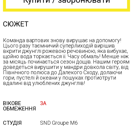
СЮЖЕТ
Команда вартових знову вирушає на допомогу!
Цього разу таємничий суперлиходій вирішив
вкрити джунглі рожевою речовиною, яка вибухає,
щойно вода торкається її. Часу обмаль! Менше ніж
за місяць починається сезон дощів. Нашим героям
доведеться вирушити у мандри довкола світу, від
Північного полюса до Далекого Сходу, долаючи
гори, пустелі й океани у пошуках протиотрути
вдалині від улюблених джунглів!
ВІКОВЕ
3А
ОБМЕЖЕННЯ
СТУДІЯ
SND Groupe M6