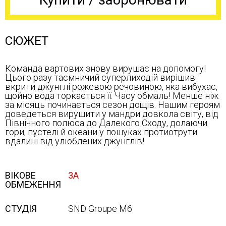
СЮЖЕТ
Команда вартових знову вирушає на допомогу!
Цього разу таємничий суперлиходій вирішив
вкрити джунглі рожевою речовиною, яка вибухає,
щойно вода торкається її. Часу обмаль! Менше ніж
за місяць починається сезон дощів. Нашим героям
доведеться вирушити у мандри довкола світу, від
Північного полюса до Далекого Сходу, долаючи
гори, пустелі й океани у пошуках протиотрути
вдалині від улюблених джунглів!
ВІКОВЕ
3А
ОБМЕЖЕННЯ
СТУДІЯ
SND Groupe M6