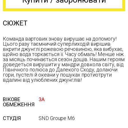
СЮЖЕТ
Команда вартових знову вирушає на допомогу!
Цього разу таємничий суперлиходій вирішив
вкрити джунглі рожевою речовиною, яка вибухає,
щойно вода торкається її. Часу обмаль! Менше ніж
за місяць починається сезон дощів. Нашим героям
доведеться вирушити у мандри довкола світу, від
Північного полюса до Далекого Сходу, долаючи
гори, пустелі й океани у пошуках протиотрути
вдалині від улюблених джунглів!
ВІКОВЕ
3А
ОБМЕЖЕННЯ
СТУДІЯ
SND Groupe M6