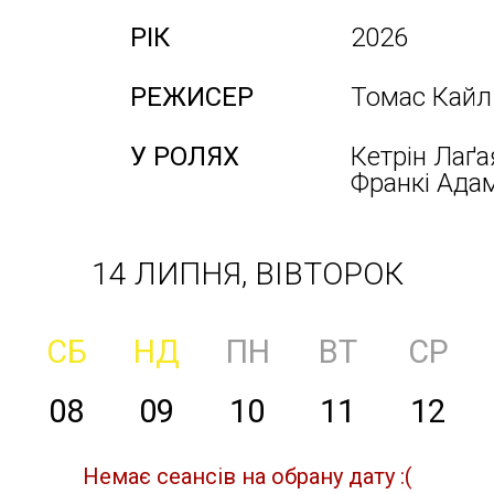
РІК
2026
РЕЖИСЕР
Томас Кайл
У РОЛЯХ
Кетрін Лаґа
Франкі Адам
14 ЛИПНЯ, ВІВТОРОК
СБ
НД
ПН
ВТ
СР
08
09
10
11
12
Немає сеансів на обрану дату :(