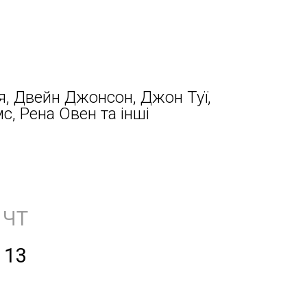
я, Двейн Джонсон, Джон Туї,
с, Рена Овен та інші
ЧТ
13