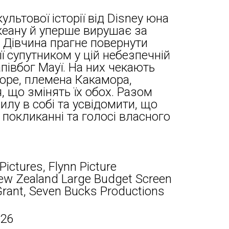
льтової історії від Disney юна
кеану й уперше вирушає за
. Дівчина прагне повернути
її супутником у цій небезпечній
півбог Мауї. На них чекають
море, племена Какамора,
я, що змінять їх обох. Разом
илу в собі та усвідомити, що
 покликанні та голосі власного
Pictures, Flynn Picture
w Zealand Large Budget Screen
Grant, Seven Bucks Productions
026