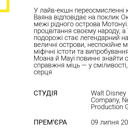
У лайв-екшн переосмисленні ку
Ваяна відповідає на поклик О
межі рідного острова Мотонуї
процвітання своєму народу, а 
подорожі стає легендарний на
величні острови, неспокійне 
міфічні істоти та випробуванн
Моана й Мауї повинні знайти с
справжня міць — у сміливості,
серця
СТУДІЯ
Walt Disney 
Company, Ne
Production 
ПРЕМ'ЄРА
09 липня 2