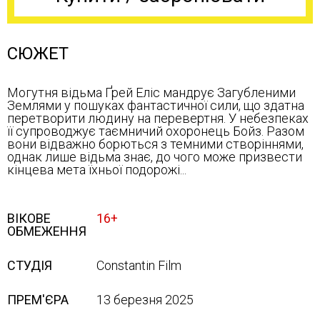
СЮЖЕТ
Могутня відьма Ґрей Еліс мандрує Загубленими
Землями у пошуках фантастичної сили, що здатна
перетворити людину на перевертня. У небезпеках
її супроводжує таємничий охоронець Бойз. Разом
вони відважно борються з темними створіннями,
однак лише відьма знає, до чого може призвести
кінцева мета їхньої подорожі...
ВІКОВЕ
16+
ОБМЕЖЕННЯ
СТУДІЯ
Constantin Film
ПРЕМ'ЄРА
13 березня 2025