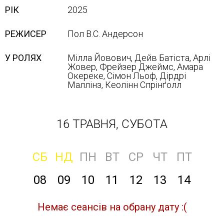
РІК
2025
РЕЖИСЕР
Пол В.С. Андерсон
У РОЛЯХ
Мілла Йовович, Дейв Батіста, Арлі
Жовер, Фрейзер Джеймс, Амара
Окереке, Сімон Льоф, Дірдрі
Маллінз, Кеолінн Спрінґолл
16 ТРАВНЯ, СУБОТА
СБ
НД
ПН
ВТ
СР
ЧТ
ПТ
08
09
10
11
12
13
14
Немає сеансів на обрану дату :(