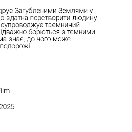
ндрує Загубленими Землями у
що здатна перетворити людину
її супроводжує таємничий
відважно борються з темними
ма знає, до чого може
подорожі...
Film
 2025