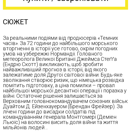
СЮЖЕТ
За реальними подіями від продюсерів «Темних
часів». За 72 години до найбільшого морського
вторгненні в історії усе готово, окрім погодних
умов на узбережжі Нормандії. Головного
метеоролога Великої Британії Джеймса Стеґґа
(Ендрю Скотт) викликають, щоб зробити
найважливіший прогноз в історії, від якого
залежатиме доля Другої світової війни. Будь-яке
зволікання створює ризик, що німецька розвідка
помітить підготовку, а ціна помилки – провал
найбільшої морської десантної операції і поразка у
війні. Остаточне рішення залишається за
Верховним головнокомандувачем союзних військ
Дуайтом Д. Ейзенхауером (Брендан Фрейзер). За
лічені години до висадки солдатів під
командуванням генерала Монтгомері (Деміен
Льюїс) на волосині висить доля війни та життя
мільйонів людей…