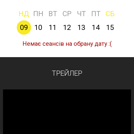
НД
ПН
ВТ
СР
ЧТ
ПТ
СБ
09
10
11
12
13
14
15
Немає сеансів на обрану дату :(
ТРЕЙЛЕР