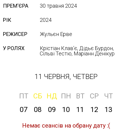
ПРЕМ'ЄРА
30 травня 2024
РІК
2024
РЕЖИСЕР
Жульєн Ерве
У РОЛЯХ
Крістіан Клав’є, Дідьє Бурдон,
Сільві Тестю, Маріанн Денікур
11 ЧЕРВНЯ, ЧЕТВЕР
ПТ
СБ
НД
ПН
ВТ
СР
ЧТ
07
08
09
10
11
12
13
Немає сеансів на обрану дату :(