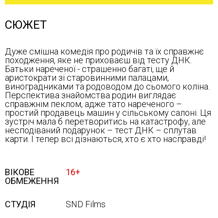
СЮЖЕТ
Дуже смішна комедія про родичів та їх справжнє
походження, яке не приховаєш від тесту ДНК.
Батьки нареченої - страшенно багаті, ще й
аристократи зі старовинними палацами,
виноградниками та родоводом до сьомого коліна.
Перспектива знайомства родин виглядає
справжнім пеклом, адже тато нареченого –
простий продавець машин у сільському салоні. Ця
зустріч мала б перетворитись на катастрофу, але
несподіваний подарунок – тест ДНК – сплутав
карти. І тепер всі дізнаються, хто є хто насправді!
ВІКОВЕ
16+
ОБМЕЖЕННЯ
СТУДІЯ
SND Films