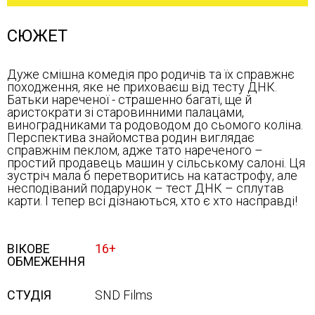
СЮЖЕТ
Дуже смішна комедія про родичів та їх справжнє
походження, яке не приховаєш від тесту ДНК.
Батьки нареченої - страшенно багаті, ще й
аристократи зі старовинними палацами,
виноградниками та родоводом до сьомого коліна.
Перспектива знайомства родин виглядає
справжнім пеклом, адже тато нареченого –
простий продавець машин у сільському салоні. Ця
зустріч мала б перетворитись на катастрофу, але
несподіваний подарунок – тест ДНК – сплутав
карти. І тепер всі дізнаються, хто є хто насправді!
ВІКОВЕ
16+
ОБМЕЖЕННЯ
СТУДІЯ
SND Films