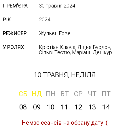
ПРЕМ'ЄРА
30 травня 2024
РІК
2024
РЕЖИСЕР
Жульєн Ерве
У РОЛЯХ
Крістіан Клав’є, Дідьє Бурдон,
Сільві Тестю, Маріанн Денікур
10 ТРАВНЯ, НЕДІЛЯ
СБ
НД
ПН
ВТ
СР
ЧТ
ПТ
08
09
10
11
12
13
14
Немає сеансів на обрану дату :(