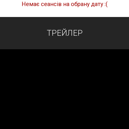
Немає сеансів на обрану дату :(
ТРЕЙЛЕР