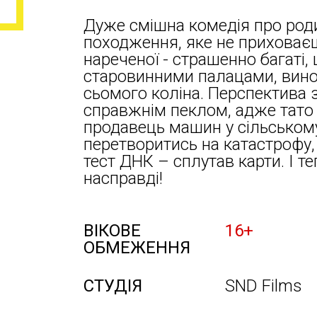
Дуже смішна комедія про роди
походження, яке не приховаєш
нареченої - страшенно багаті,
старовинними палацами, вин
сьомого коліна. Перспектива
справжнім пеклом, адже тато
продавець машин у сільському
перетворитись на катастрофу,
тест ДНК – сплутав карти. І те
насправді!
ВІКОВЕ
16+
ОБМЕЖЕННЯ
СТУДІЯ
SND Films