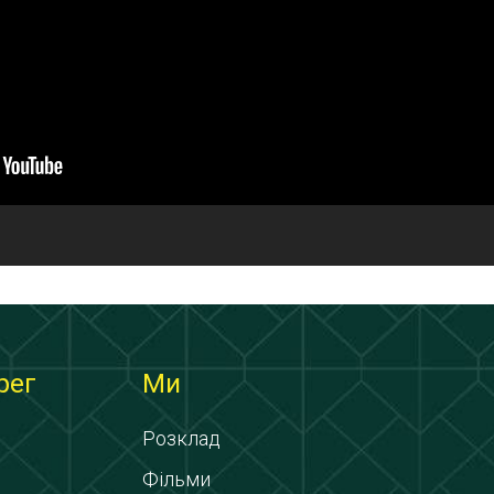
рег
Ми
Розклад
Фільми