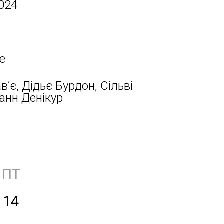
024
е
в’є, Дідьє Бурдон, Сільві
анн Денікур
ПТ
14