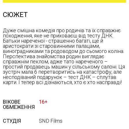
СЮЖЕТ
Дуже смішна комедія про родичів та їх справжнє
походження, яке не приховаєш від тесту ДНК.
Батьки нареченої - страшенно багаті, ще й
аристократи зі старовинними палацами,
виноградниками та родоводом до сьомого коліна.
Перспектива знайомства родин виглядає
справжнім пеклом, адже тато нареченого –
простий продавець машин у сільському салоні. Ця
зустріч мала б перетворитись на катастрофу, але
несподіваний подарунок – тест ДНК – сплутав
карти. І тепер всі дізнаються, хто є хто насправді!
ВІКОВЕ
16+
ОБМЕЖЕННЯ
СТУДІЯ
SND Films