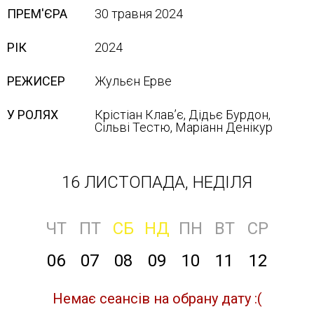
ПРЕМ'ЄРА
30 травня 2024
РІК
2024
РЕЖИСЕР
Жульєн Ерве
У РОЛЯХ
Крістіан Клав’є, Дідьє Бурдон,
Сільві Тестю, Маріанн Денікур
16 ЛИСТОПАДА, НЕДІЛЯ
ЧТ
ПТ
СБ
НД
ПН
ВТ
СР
06
07
08
09
10
11
12
Немає сеансів на обрану дату :(