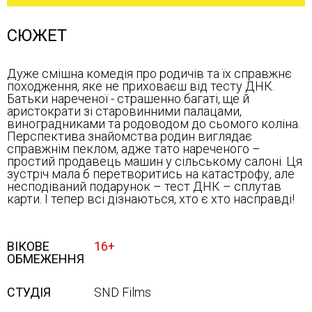
СЮЖЕТ
Дуже смішна комедія про родичів та їх справжнє
походження, яке не приховаєш від тесту ДНК.
Батьки нареченої - страшенно багаті, ще й
аристократи зі старовинними палацами,
виноградниками та родоводом до сьомого коліна.
Перспектива знайомства родин виглядає
справжнім пеклом, адже тато нареченого –
простий продавець машин у сільському салоні. Ця
зустріч мала б перетворитись на катастрофу, але
несподіваний подарунок – тест ДНК – сплутав
карти. І тепер всі дізнаються, хто є хто насправді!
ВІКОВЕ
16+
ОБМЕЖЕННЯ
СТУДІЯ
SND Films