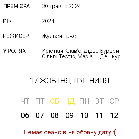
ПРЕМ'ЄРА
30 травня 2024
РІК
2024
РЕЖИСЕР
Жульєн Ерве
У РОЛЯХ
Крістіан Клав’є, Дідьє Бурдон,
Сільві Тестю, Маріанн Денікур
17 ЖОВТНЯ, П'ЯТНИЦЯ
ЧТ
ПТ
СБ
НД
ПН
ВТ
СР
06
07
08
09
10
11
12
Немає сеансів на обрану дату :(