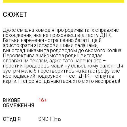
СЮЖЕТ
Дуже смішна комедія про родичів та їх справжнє
походження, яке не приховаєш від тесту ДНК.
Батьки нареченої - страшенно багаті, ще й
аристократи зі старовинними палацами,
виноградниками та родоводом до сьомого коліна.
Перспектива знайомства родин виглядає
справжнім пеклом, адже тато нареченого –
простий продавець машин у сільському салоні. Ця
зустріч мала б перетворитись на катастрофу, але
несподіваний подарунок – тест ДНК – сплутав
карти. І тепер всі дізнаються, хто є хто насправді!
ВІКОВЕ
16+
ОБМЕЖЕННЯ
СТУДІЯ
SND Films