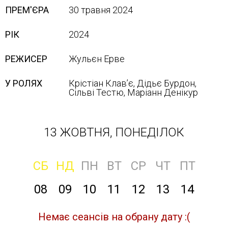
ПРЕМ'ЄРА
30 травня 2024
РІК
2024
РЕЖИСЕР
Жульєн Ерве
У РОЛЯХ
Крістіан Клав’є, Дідьє Бурдон,
Сільві Тестю, Маріанн Денікур
13 ЖОВТНЯ, ПОНЕДІЛОК
СБ
НД
ПН
ВТ
СР
ЧТ
ПТ
08
09
10
11
12
13
14
Немає сеансів на обрану дату :(