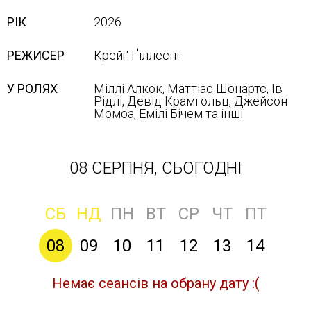
РІК
2026
РЕЖИСЕР
Крейґ Ґіллеспі
У РОЛЯХ
Міллі Алкок, Маттіас Шонартс, Ів
Рідлі, Девід Крамгольц, Джейсон
Момоа, Емілі Бічем та інші
08 СЕРПНЯ, СЬОГОДНІ
СБ
НД
ПН
ВТ
СР
ЧТ
ПТ
08
09
10
11
12
13
14
Немає сеансів на обрану дату :(