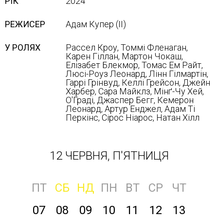
РІК
2024
РЕЖИСЕР
Адам Купер (ІІ)
У РОЛЯХ
Рассел Кроу, Томмі Фленаган,
Карен Гіллан, Мартон Чокаш,
Елізабет Блекмор, Томас Ем Райт,
Люсі-Роуз Леонард, Лінн Гілмартін,
Гаррі Грінвуд, Келлі Грейсон, Джейн
Харбер, Сара Майклз, Мінґ-Чу Хей,
О'Граді, Джаспер Бегг, Кемерон
Леонард, Артур Енджел, Адам Ті
Перкінс, Сірос Ніарос, Натан Хілл
12 ЧЕРВНЯ, П'ЯТНИЦЯ
ПТ
СБ
НД
ПН
ВТ
СР
ЧТ
07
08
09
10
11
12
13