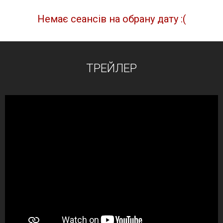
Немає сеансів на обрану дату :(
ТРЕЙЛЕР