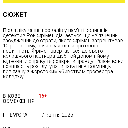
СЮЖЕТ
Після лікування провалів у пам'яті колишній
детектив Рой Фрімен дізнається, що ув'язнений,
засуджений до страти, якого Фрімен заарештував
10 років тому, почав заявляти про свою
невинність. Фрімен звертається до свого
колишнього партнера, щоб той допоміг йому
відновити справу та розкрити правду. Разом вони
починають розплутувати павутину таємниць,
пов'язану з жорстоким убивством професора
коледжу
ВІКОВЕ
16+
ОБМЕЖЕННЯ
ПРЕМ'ЄРА
17 квітня 2025