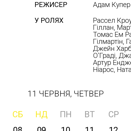
РЕЖИСЕР
Адам Купер 
У РОЛЯХ
Рассел Кроу
Гіллан, Мар
Томас Ем Ра
Гілмартін, Г
Джейн Харбе
О'Граді, Дж
Артур Ендже
Ніарос, Нат
11 ЧЕРВНЯ, ЧЕТВЕР
СБ
НД
ПН
ВТ
СР
08
09
10
11
12