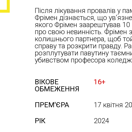
Після лікування провалів у па
Фрімен дізнається, що ув'язн
якого Фрімен заарештував 10 
про свою невинність. Фрімен 
колишнього партнера, щоб той
справу та розкрити правду. 
розплутувати павутину таємн
убивством професора коледж
ВІКОВЕ
16+
ОБМЕЖЕННЯ
ПРЕМ'ЄРА
17 квітня 2
РІК
2024