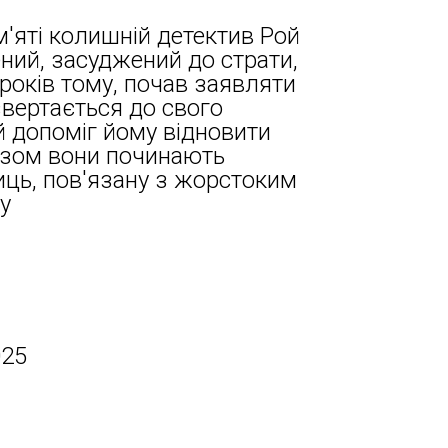
м'яті колишній детектив Рой
ений, засуджений до страти,
років тому, почав заявляти
звертається до свого
 допоміг йому відновити
Разом вони починають
иць, пов'язану з жорстоким
у
025