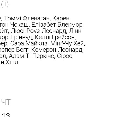
(ІІ)
, Томмі Фленаган, Карен
тон Чокаш, Елізабет Блекмор,
йт, Люсі-Роуз Леонард, Лінн
аррі Грінвуд, Келлі Грейсон,
р, Сара Майклз, Мінґ-Чу Хей,
аспер Бегг, Кемерон Леонард,
л, Адам Ті Перкінс, Сірос
ан Хілл
ЧТ
13