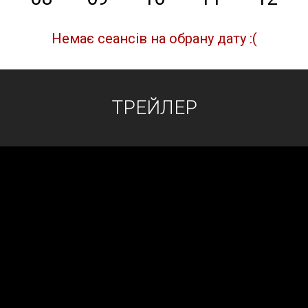
Немає сеансів на обрану дату :(
ТРЕЙЛЕР