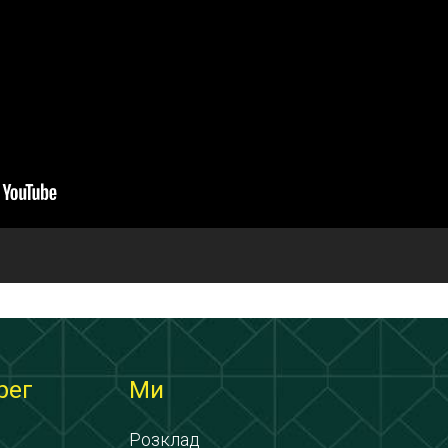
рег
Ми
Розклад