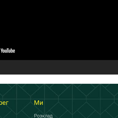
рег
Ми
Розклад