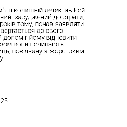
м'яті колишній детектив Рой
ений, засуджений до страти,
років тому, почав заявляти
звертається до свого
 допоміг йому відновити
Разом вони починають
иць, пов'язану з жорстоким
у
025