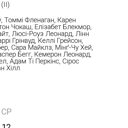
(ІІ)
, Томмі Фленаган, Карен
тон Чокаш, Елізабет Блекмор,
йт, Люсі-Роуз Леонард, Лінн
аррі Грінвуд, Келлі Грейсон,
р, Сара Майклз, Мінґ-Чу Хей,
аспер Бегг, Кемерон Леонард,
л, Адам Ті Перкінс, Сірос
ан Хілл
СР
12