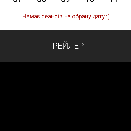
Немає сеансів на обрану дату :(
ТРЕЙЛЕР