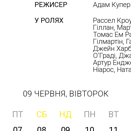
РЕЖИСЕР
Адам Купер 
У РОЛЯХ
Рассел Кроу
Гіллан, Мар
Томас Ем Ра
Гілмартін, Г
Джейн Харбе
О'Граді, Дж
Артур Ендже
Ніарос, Нат
09 ЧЕРВНЯ, ВІВТОРОК
ПТ
СБ
НД
ПН
ВТ
07
08
09
10
11