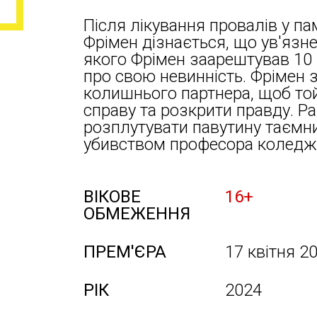
Після лікування провалів у па
Фрімен дізнається, що ув'язн
якого Фрімен заарештував 10 
про свою невинність. Фрімен 
колишнього партнера, щоб той
справу та розкрити правду. 
розплутувати павутину таємн
убивством професора коледж
ВІКОВЕ
16+
ОБМЕЖЕННЯ
ПРЕМ'ЄРА
17 квітня 2
РІК
2024