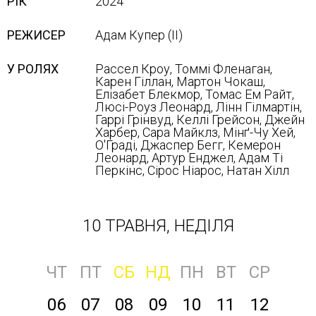
РІК
2024
РЕЖИСЕР
Адам Купер (ІІ)
У РОЛЯХ
Рассел Кроу, Томмі Фленаган,
Карен Гіллан, Мартон Чокаш,
Елізабет Блекмор, Томас Ем Райт,
Люсі-Роуз Леонард, Лінн Гілмартін,
Гаррі Грінвуд, Келлі Грейсон, Джейн
Харбер, Сара Майклз, Мінґ-Чу Хей,
О'Граді, Джаспер Бегг, Кемерон
Леонард, Артур Енджел, Адам Ті
Перкінс, Сірос Ніарос, Натан Хілл
10 ТРАВНЯ, НЕДІЛЯ
ЧТ
ПТ
СБ
НД
ПН
ВТ
СР
06
07
08
09
10
11
12