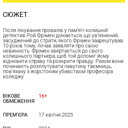
СЮЖЕТ
Після лікування провалів у пам'яті колишній
детектив Рой Фрімен дізнається, що ув'язнений,
засуджений до страти, якого Фрімен заарештував
10 років тому, почав заявляти про свою
невинність. Фрімен звертається до свого
колишнього партнера, щоб той допоміг йому
відновити справу та розкрити правду. Разом вони
починають розплутувати павутину таємниць,
пов'язану з жорстоким убивством професора
коледжу
ВІКОВЕ
16+
ОБМЕЖЕННЯ
ПРЕМ'ЄРА
17 квітня 2025