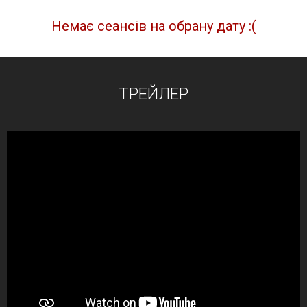
Немає сеансів на обрану дату :(
ТРЕЙЛЕР