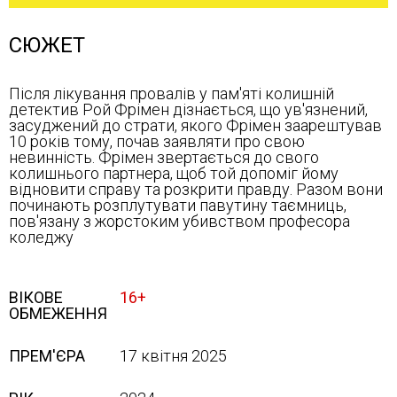
СЮЖЕТ
Після лікування провалів у пам'яті колишній
детектив Рой Фрімен дізнається, що ув'язнений,
засуджений до страти, якого Фрімен заарештував
10 років тому, почав заявляти про свою
невинність. Фрімен звертається до свого
колишнього партнера, щоб той допоміг йому
відновити справу та розкрити правду. Разом вони
починають розплутувати павутину таємниць,
пов'язану з жорстоким убивством професора
коледжу
ВІКОВЕ
16+
ОБМЕЖЕННЯ
ПРЕМ'ЄРА
17 квітня 2025