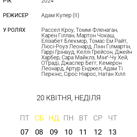
РІК
2024
РЕЖИСЕР
Адам Купер (ІІ)
У РОЛЯХ
Рассел Кроу, Томмі Фленаган,
Карен Гіллан, Мартон Чокаш,
Елізабет Блекмор, Томас Ем Райт,
Люсі-Роуз Леонард, Лінн Гілмартін,
Гаррі Грінвуд, Келлі Грейсон, Джейн
Харбер, Сара Майклз, Мінґ-Чу Хей,
О'Граді, Джаспер Бегг, Кемерон
Леонард, Артур Енджел, Адам Ті
Перкінс, Сірос Ніарос, Натан Хілл
20 КВІТНЯ, НЕДІЛЯ
ПТ
СБ
НД
ПН
ВТ
СР
ЧТ
07
08
09
10
11
12
13