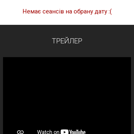
Немає сеансів на обрану дату :(
ТРЕЙЛЕР