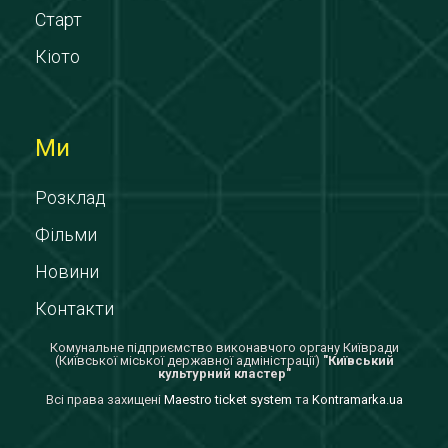
Старт
Кіото
Ми
Розклад
Фільми
Новини
Контакти
Комунальне підприємство виконавчого органу Київради
(Київської міської державної адміністрації)
"Київський
культурний кластер"
Всi права захищенi
Maestro ticket system
та
Kontramarka.ua