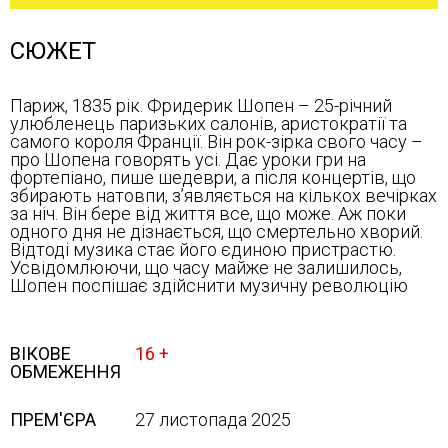
СЮЖЕТ
Париж, 1835 рік. Фридерик Шопен – 25-річний
улюбленець паризьких салонів, аристократії та
самого короля Франції. Він рок-зірка свого часу –
про Шопена говорять усі. Дає уроки гри на
фортепіано, пише шедеври, а після концертів, що
збирають натовпи, зʼявляється на кількох вечірках
за ніч. Він бере від життя все, що може. Аж поки
одного дня не дізнається, що смертельно хворий.
Відтоді музика стає його єдиною пристрастю.
Усвідомлюючи, що часу майже не залишилось,
Шопен поспішає здійснити музичну революцію
ВІКОВЕ
16 +
ОБМЕЖЕННЯ
ПРЕМ'ЄРА
27 листопада 2025