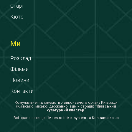
Старт
Кіото
Ми
Розклад
Фільми
Новини
Контакти
Комунальне підприємство виконавчого органу Київради
(Київської міської державної адміністрації)
"Київський
культурний кластер"
Всi права захищенi
Maestro ticket system
та
Kontramarka.ua