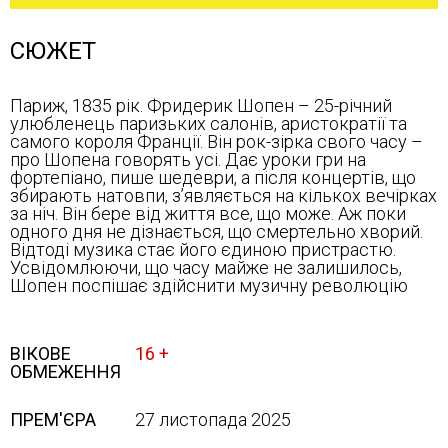
СЮЖЕТ
Париж, 1835 рік. Фридерик Шопен – 25-річний
улюбленець паризьких салонів, аристократії та
самого короля Франції. Він рок-зірка свого часу –
про Шопена говорять усі. Дає уроки гри на
фортепіано, пише шедеври, а після концертів, що
збирають натовпи, зʼявляється на кількох вечірках
за ніч. Він бере від життя все, що може. Аж поки
одного дня не дізнається, що смертельно хворий.
Відтоді музика стає його єдиною пристрастю.
Усвідомлюючи, що часу майже не залишилось,
Шопен поспішає здійснити музичну революцію
ВІКОВЕ
16 +
ОБМЕЖЕННЯ
ПРЕМ'ЄРА
27 листопада 2025